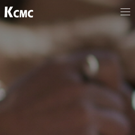
케이씨엠씨
건설 엔지니어링
전문업체, Total
KCMC
Smart
Consulting
Group
케이씨엠씨입니다.