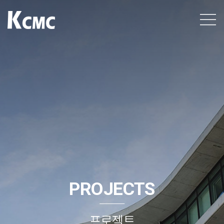
케이씨엠씨
건설 엔지니어링
전문업체, Total
KCMC
Smart
Consulting
Group
케이씨엠씨입니다.
PROJECTS
프로젝트