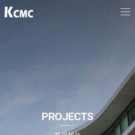
케이씨엠씨
건설 엔지니어링
전문업체, Total
KCMC
Smart
Consulting
Group
케이씨엠씨입니다.
PROJECTS