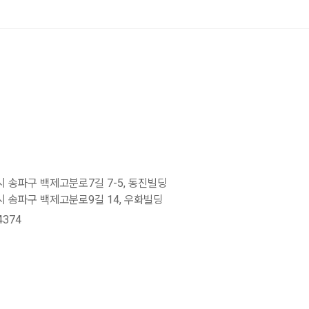
 송파구 백제고분로7길 7-5, 동진빌딩
 송파구 백제고분로9길 14, 우화빌딩
4374
o@kcmc.co.kr
C 2024. All Rights Reserved.