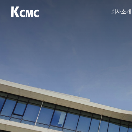
회사소개
케이씨엠씨
건설 엔지니어링
전문업체, Total
KCMC
Smart
Consulting
Group
케이씨엠씨입니다.