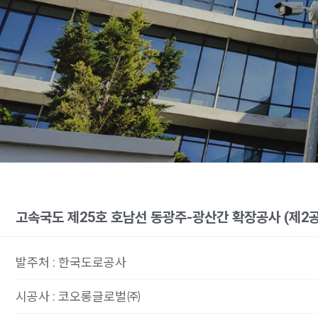
고속국도 제25호 호남선 동광주-광산간 확장공사 (제2
발주처
:
한국도로공사
시공사
:
코오롱글로벌㈜