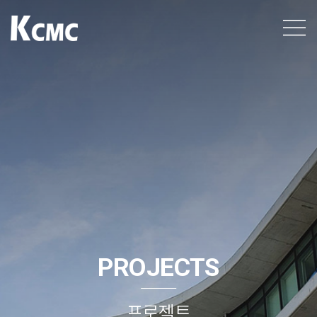
케이씨엠씨
건설 엔지니어링
전문업체, Total
KCMC
Smart
Consulting
Group
케이씨엠씨입니다.
PROJECTS
프로젝트