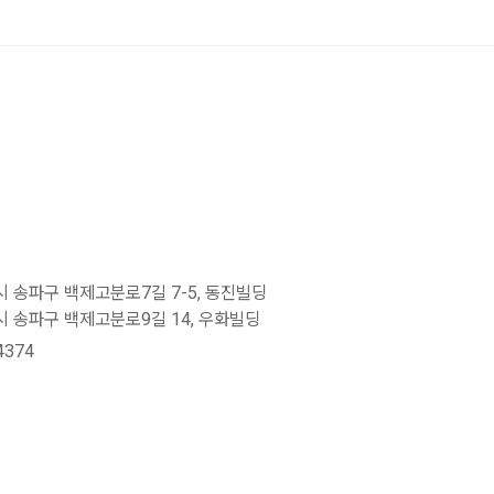
 송파구 백제고분로7길 7-5, 동진빌딩
 송파구 백제고분로9길 14, 우화빌딩
4374
o@kcmc.co.kr
C 2024. All Rights Reserved.