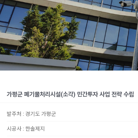
가평군 폐기물처리시설(소각) 민간투자 사업 전략 수립
발주처
:
경기도 가평군
시공사
:
한솔제지