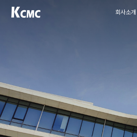
회사소개
케이씨엠씨
건설 엔지니어링
전문업체, Total
KCMC
Smart
Consulting
Group
케이씨엠씨입니다.